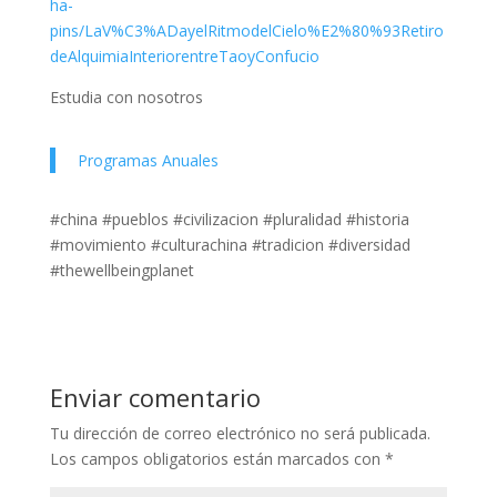
ha-
pins/LaV%C3%ADayelRitmodelCielo%E2%80%93Retiro
deAlquimiaInteriorentreTaoyConfucio
Estudia con nosotros
Programas Anuales
#china #pueblos #civilizacion #pluralidad #historia
#movimiento #culturachina #tradicion #diversidad
#thewellbeingplanet
Enviar comentario
Tu dirección de correo electrónico no será publicada.
Los campos obligatorios están marcados con
*