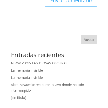
A
l
t
e
r
n
Buscar
a
t
Entradas recientes
i
v
Nuevo curso LAS DIOSAS OSCURAS
e
:
La memoria invisible
La memoria invisible
Akira Miyawaki: restaurar lo vivo donde ha sido
interrumpido
(sin título)