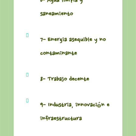
6- Agua limpia y
saneamiento

7- Energia asequible y no
contaminante

8- Trabajo decente

9- Industria, innovación e
infraestructura