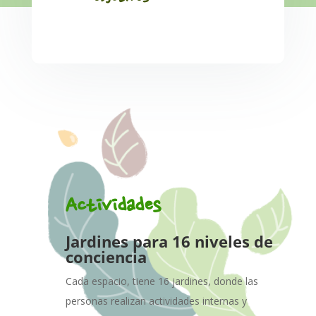
Actividades
Jardines para 16 niveles de
conciencia
Cada espacio, tiene 16 jardines, donde las
personas realizan actividades internas y