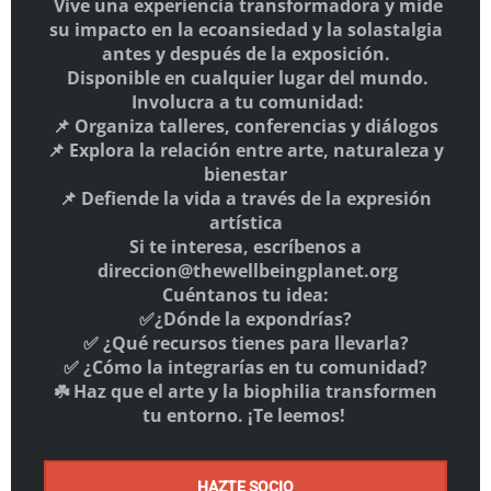
THE WELLBEING PLANET
E-mail:
info@elgiro.org
HAZTE SOCIO
Aquí
SÍGUENOS
Clo
El Giro es partner estratégico del Programa Nacional