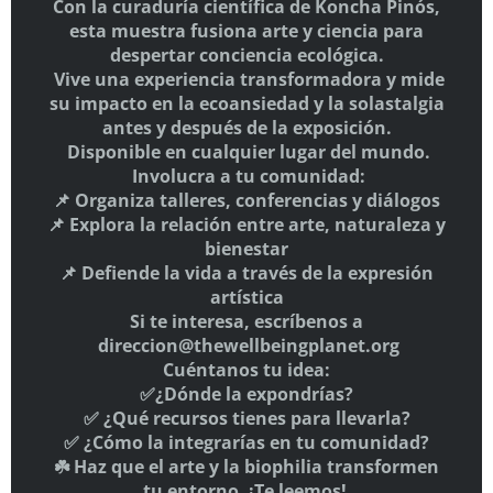
THE WELLBEING PLANET
E-mail:
info@elgiro.org
HAZTE SOCIO
Aquí
SÍGUENOS