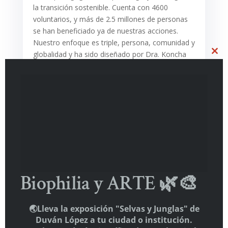
la transición sostenible. Cuenta con 4600
voluntarios, y más de 2.5 millones de personas
se han beneficiado ya de nuestras acciones.
Nuestro enfoque es triple, persona, comunidad y
globalidad y ha sido diseñ
ado por Dra. Koncha
Pin
ós y el Dr. Richard J. Davidson (como asesor
científico). Operando en base a las regulaciones
internacionales de ayuda humanitaria,
ODDS2030 manteniendo la independencia de
cualquier alineamiento polí
tico, religioso o
econ
ómico, desde el rigor neurocientí
fico.
www.thewellbeingplanet.org
https://thewellbeingplanet.org/arab