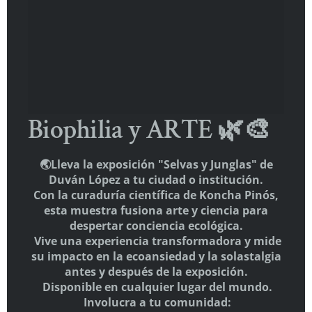
Akira Miyawaki: restaurar lo vivo donde ha sido
interrumpido
(sin título)
Comentarios recientes
Gustavo Cabrera
en
El pensamiento como rizoma: una
Biophilia y ARTE 🌿🎨
filosofía del entrelazamiento
Alicia
en
💙 3. ACIANA – La Azul del Alma Salvaje
🌏Lleva la exposición "Selvas y Junglas" de
Duván López a tu ciudad o institución.
Con la curaduría científica de Koncha Pinós,
esta muestra fusiona arte y ciencia para
despertar conciencia ecológica.
Vive una experiencia transformadora y mide
THE WELLBEING PLANET
su impacto en la ecoansiedad y la solastalgia
E-mail:
info@elgiro.org
antes y después de la exposición.
Disponible en cualquier lugar del mundo.
Involucra a tu comunidad: