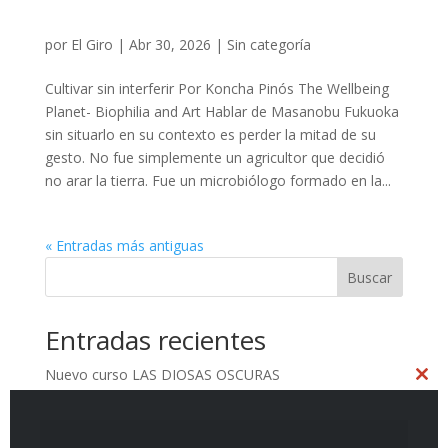
por
El Giro
|
Abr 30, 2026
|
Sin categoría
Cultivar sin interferir Por Koncha Pinós The Wellbeing
Planet- Biophilia and Art Hablar de Masanobu Fukuoka
sin situarlo en su contexto es perder la mitad de su
gesto. No fue simplemente un agricultor que decidió
no arar la tierra. Fue un microbiólogo formado en la...
« Entradas más antiguas
Buscar
Entradas recientes
Nuevo curso LAS DIOSAS OSCURAS
Clo
La memoria invisible
this
mod
La memoria invisible