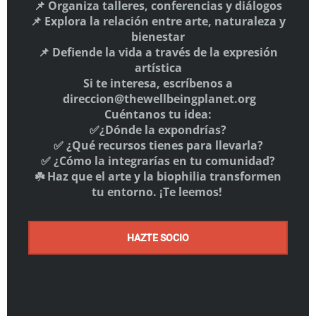
📌 Organiza talleres, conferencias y diálogos
📌 Explora la relación entre arte, naturaleza y
bienestar
HAZTE SOCIO
📌 Defiende la vida a través de la expresión
Aquí
artística
Si te interesa, escríbenos a
SÍGUENOS
direccion@thewellbeingplanet.org
Cuéntanos tu idea:
✅¿Dónde la expondrías?
✅ ¿Qué recursos tienes para llevarla?
✅ ¿Cómo la integrarías en tu comunidad?
☘️ Haz que el arte y la biophilia transformen
tu entorno. ¡Te leemos!
El Giro es partner estratégico del Programa Nacional
HAZTE SOCIO
de Restauración Forestal del Ministerio de Panamá.