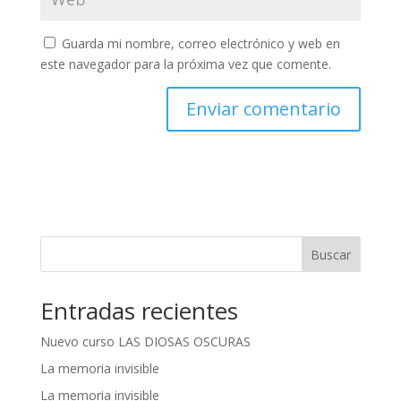
Guarda mi nombre, correo electrónico y web en
este navegador para la próxima vez que comente.
A
l
t
e
r
n
Buscar
a
t
Entradas recientes
i
v
Nuevo curso LAS DIOSAS OSCURAS
e
:
La memoria invisible
La memoria invisible