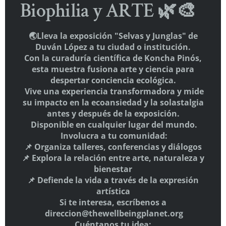
Biophilia y ARTE 🌿🎨
HAZTE SOCIO
🌏Lleva la exposición "Selvas y Junglas" de
Aquí
Duván López a tu ciudad o institución.
Con la curaduría científica de Koncha Pinós,
SÍGUENOS
esta muestra fusiona arte y ciencia para
despertar conciencia ecológica.
Vive una experiencia transformadora y mide
su impacto en la ecoansiedad y la solastalgia
antes y después de la exposición.
Disponible en cualquier lugar del mundo.
Involucra a tu comunidad:
📌 Organiza talleres, conferencias y diálogos
📌 Explora la relación entre arte, naturaleza y
bienestar
📌 Defiende la vida a través de la expresión
artística
Si te interesa, escríbenos a
direccion@thewellbeingplanet.org
Cuéntanos tu idea: