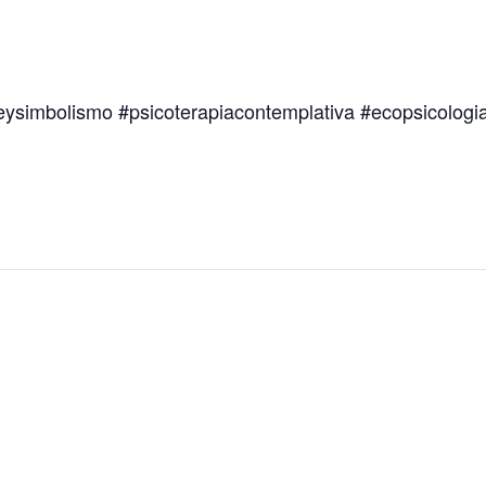
teysimbolismo #psicoterapiacontemplativa #ecopsicologi