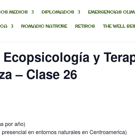
OS MEDIOS
DIPLOMADOS
EMERGENCIAS CLI
ICA
NOMADIC NATRURE
RETIROS
THE WELL BE
 Ecopsicología y Tera
za – Clase 26
as por año)
y presencial en entornos naturales en Centroamerica)