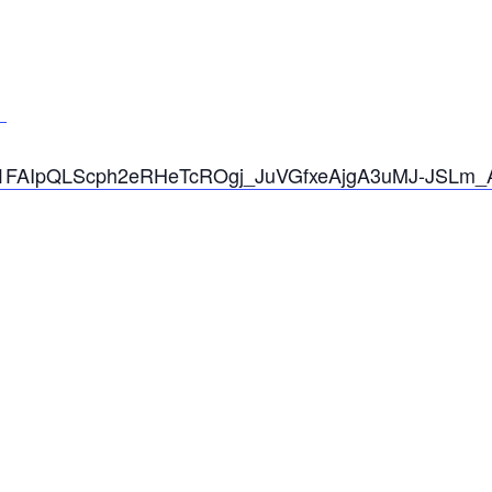
g
/d/e/1FAIpQLScph2eRHeTcROgj_JuVGfxeAjgA3uMJ-JSLm