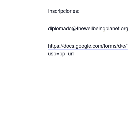
Inscripciones:
diplomado@thewellbeingplanet.or
https://docs.google.com/forms
usp=pp_url