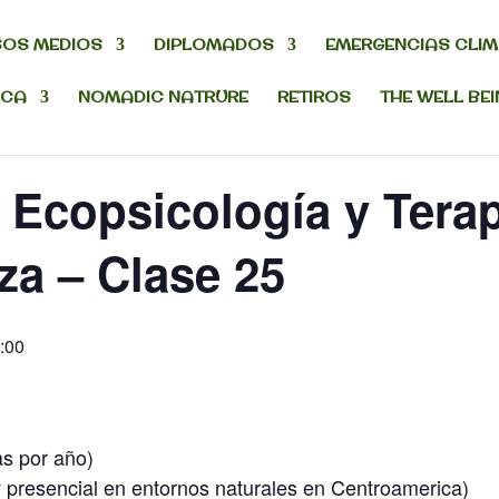
OS MEDIOS
DIPLOMADOS
EMERGENCIAS CLI
ICA
NOMADIC NATRURE
RETIROS
THE WELL BE
 Ecopsicología y Tera
za – Clase 25
:00
as por año)
y presencial en entornos naturales en Centroamerica)