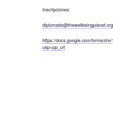
Inscripciones:
diplomado@thewellbeingplanet.or
https://docs.google.com/forms
usp=pp_url