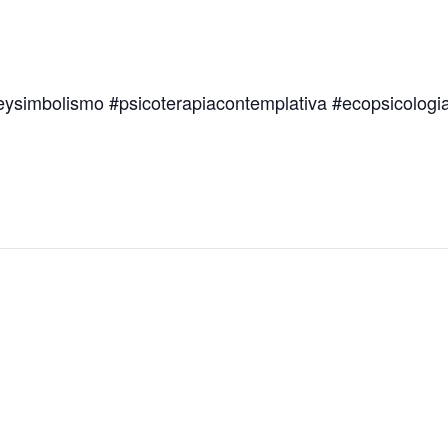
teysimbolismo #psicoterapiacontemplativa #ecopsicologi