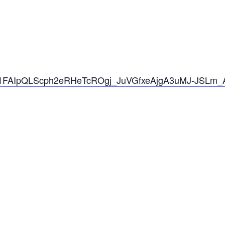
g
/d/e/1FAIpQLScph2eRHeTcROgj_JuVGfxeAjgA3uMJ-JSLm