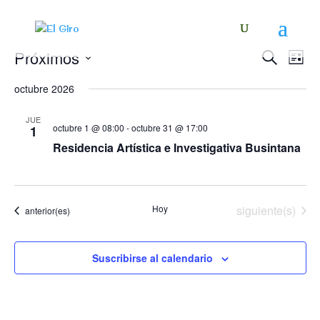
Navega
Na
Próximos
Buscar
Lista
de
de
Seleccionar
vis
búsqu
octubre 2026
fecha.
de
y
Eve
JUE
vistas
octubre 1 @ 08:00
-
octubre 31 @ 17:00
1
de
Residencia Artística e Investigativa Busintana
Evento
Eventos
Hoy
siguiente(s)
Eventos
anterior(es)
Suscribirse al calendario