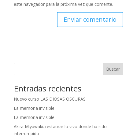
este navegador para la próxima vez que comente.
A
l
t
e
r
n
Buscar
a
t
Entradas recientes
i
v
Nuevo curso LAS DIOSAS OSCURAS
e
:
La memoria invisible
La memoria invisible
Akira Miyawaki: restaurar lo vivo donde ha sido
interrumpido