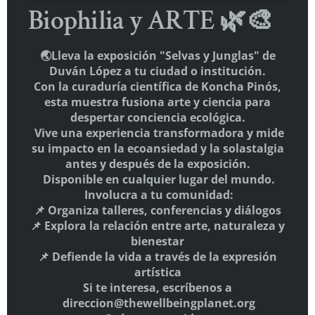
Biophilia y ARTE 🌿🎨
🌏Lleva la exposición "Selvas y Junglas" de
Duván López a tu ciudad o institución.
THE WELLBEING PLANET
Con la curaduría científica de Koncha Pinós,
esta muestra fusiona arte y ciencia para
E-mail:
info@elgiro.org
despertar conciencia ecológica.
Vive una experiencia transformadora y mide
su impacto en la ecoansiedad y la solastalgia
antes y después de la exposición.
Disponible en cualquier lugar del mundo.
HAZTE SOCIO
Involucra a tu comunidad:
📌 Organiza talleres, conferencias y diálogos
Aquí
📌 Explora la relación entre arte, naturaleza y
bienestar
SÍGUENOS
📌 Defiende la vida a través de la expresión
artística
Si te interesa, escríbenos a
direccion@thewellbeingplanet.org