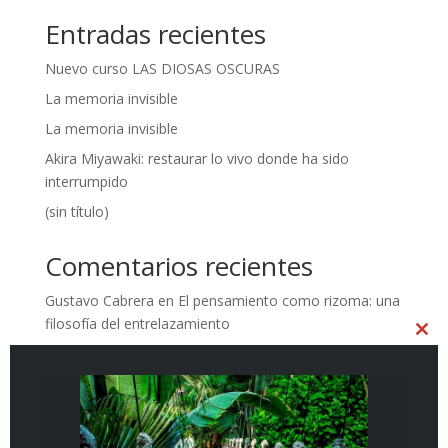
t
Entradas recientes
i
v
Nuevo curso LAS DIOSAS OSCURAS
e
:
La memoria invisible
La memoria invisible
Akira Miyawaki: restaurar lo vivo donde ha sido
interrumpido
(sin título)
Comentarios recientes
Gustavo Cabrera
en
El pensamiento como rizoma: una
filosofía del entrelazamiento
Clo
Alicia
en
💙 3. ACIANA – La Azul del Alma Salvaje
this
mod