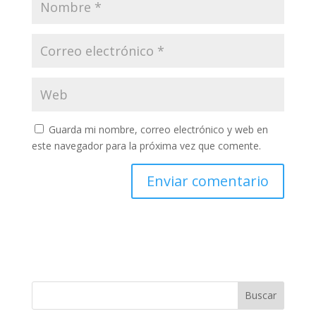
Guarda mi nombre, correo electrónico y web en
este navegador para la próxima vez que comente.
A
l
t
e
r
n
Buscar
a