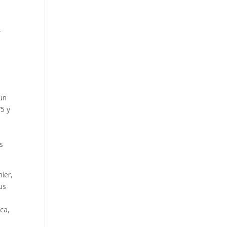
r
 un
75 y
s
ier,
us
ca,