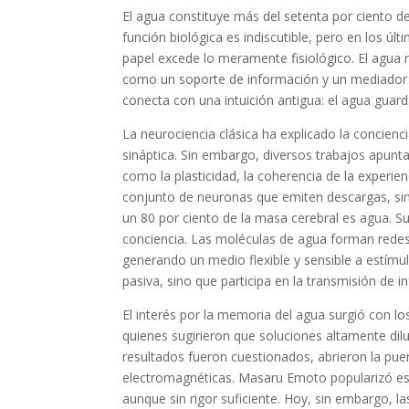
El agua constituye más del setenta por ciento de
función biológica es indiscutible, pero en los ú
papel excede lo meramente fisiológico. El agua 
como un soporte de información y un mediador 
conecta con una intuición antigua: el agua gua
La neurociencia clásica ha explicado la concien
sináptica. Sin embargo, diversos trabajos apunta
como la plasticidad, la coherencia de la experie
conjunto de neuronas que emiten descargas, sino
un 80 por ciento de la masa cerebral es agua. Su
conciencia. Las moléculas de agua forman rede
generando un medio flexible y sensible a estímu
pasiva, sino que participa en la transmisión de i
El interés por la memoria del agua surgió con l
quienes sugirieron que soluciones altamente dil
resultados fueron cuestionados, abrieron la pue
electromagnéticas. Masaru Emoto popularizó est
aunque sin rigor suficiente. Hoy, sin embargo, la