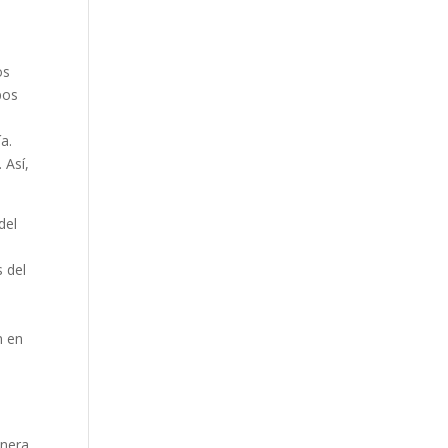
os
pos
a.
 Así,
del
s del
n en
anera