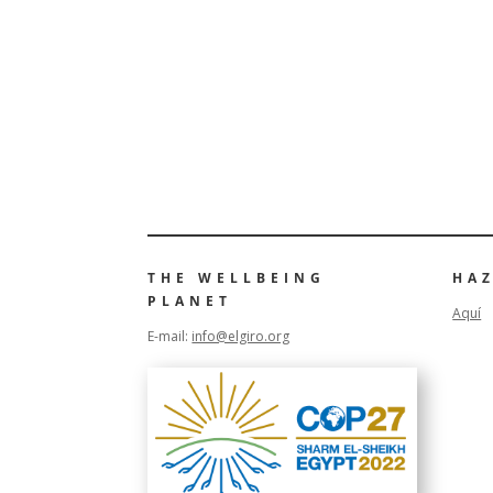
A
l
t
e
r
n
a
t
i
v
THE WELLBEING
HA
PLANET
e
Aquí
:
E-mail:
info@elgiro.org