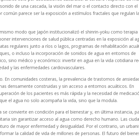
 sonido de una cascada, la visión del mar o el contacto directo con el
r común parece ser la exposición a estímulos fractales que regulan l
 mismo modo que Japón institucionalizó el
shinrin-yoku
como terapia
oner intervenciones de salud pública centradas en la exposición al a
atas regulares junto a ríos o lagos, programas de rehabilitación acuát
ques, o incluso la incorporación de sonidos de agua en entornos de
ico, sino médico y económico: invertir en agua en la vida cotidiana r
siedad y las enfermedades cardiovasculares.
. En comunidades costeras, la prevalencia de trastornos de ansieda
nas densamente construidas y sin acceso a entornos acuáticos. En
ecuperación de los pacientes es más rápida y la necesidad de medicaci
 que el agua no solo acompaña la vida, sino que la modula.
pia se convierte en condición para el bienestar y, en última instancia, p
unitaria sin garantizar acceso al agua como derecho humano. Las ciud
turo de mayor enfermedad y desigualdad. Por el contrario, un urba
ormar la calidad de vida de millones de personas. El futuro del biene