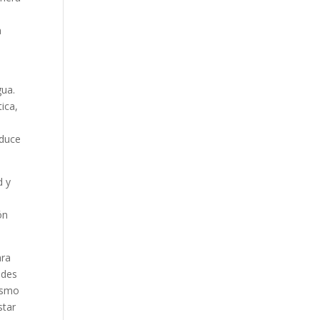
a
gua.
ica,
educe
d y
ón
ara
ades
nismo
star