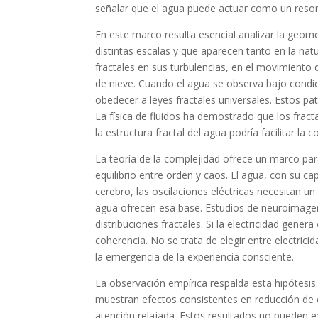
señalar que el agua puede actuar como un reson
En este marco resulta esencial analizar la geomet
distintas escalas y que aparecen tanto en la 
fractales en sus turbulencias, en el movimiento d
de nieve. Cuando el agua se observa bajo cond
obedecer a leyes fractales universales. Estos pa
La física de fluidos ha demostrado que los fracta
la estructura fractal del agua podría facilitar la
La teoría de la complejidad ofrece un marco par
equilibrio entre orden y caos. El agua, con su c
cerebro, las oscilaciones eléctricas necesitan u
agua ofrecen esa base. Estudios de neuroimagen
distribuciones fractales. Si la electricidad gener
coherencia. No se trata de elegir entre electr
la emergencia de la experiencia consciente.
La observación empírica respalda esta hipótesis
muestran efectos consistentes en reducción de c
atención relajada. Estos resultados no pueden e