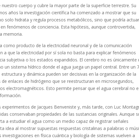
 nuestro cuerpo y cubre la mayor parte de la superficie terrestre. Su
ltimos años la investigación científica ha comenzado a mostrar que su
no solo hidrata y regula procesos metabólicos, sino que podría actua
en fenómenos de conciencia. Esta hipótesis, aunque controvertida,
rda memoria.
cia como producto de la electricidad neuronal y de la comunicación
n a que la electricidad por sí sola no basta para explicar fenómenos
ncia subjetiva o los estados expandidos. El cerebro no es únicamente
 un sistema hídrico donde el agua juega un papel central. Entre un 
 estructura y dinámica pueden ser decisivas en la organización de la
s de enlaces de hidrógeno que se reestructuran en microsegundos,
los electromagnéticos. Esto permite pensar que el agua cerebral no e
nformación.
os experimentos de Jacques Benveniste y, más tarde, con Luc Montagn
uidas conservaban propiedades de las sustancias originales. Aunque s
rta a estudiar el agua como un medio capaz de registrar señales
a idea al mostrar supuestas respuestas cristalinas a palabras o músi
s investigaciones en física cuántica y biología de sistemas vuelven a