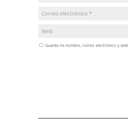
Guarda mi nombre, correo electrónico y web
A
l
t
e
r
n
a
t
i