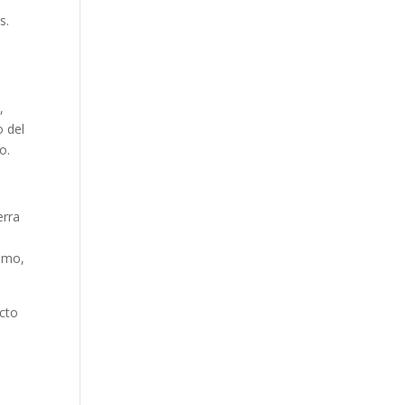
os
.
,
o del
o.
erra
smo,
cto