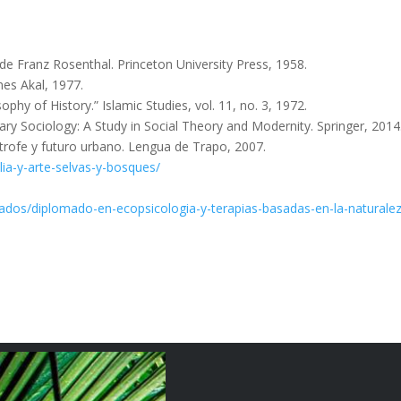
n de Franz Rosenthal. Princeton
University
Press
, 1958.
ones Akal, 1977.
sophy of History.”
Islamic
Studies
, vol. 11, no. 3, 1972.
ry Sociology: A Study in Social Theory and Modernity
.
Springer, 2014
trofe y futuro urbano
. Lengua de Trapo, 2007.
ilia-y-arte-selvas-y-bosques/
mados/diplomado-en-ecopsicologia-y-terapias-basadas-en-la-naturale
cada.
Los campos obligatorios están marcados con
*