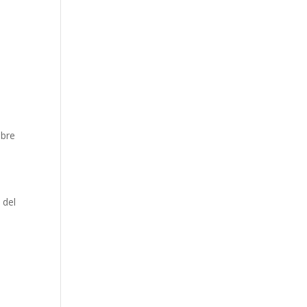
e
obre
 del