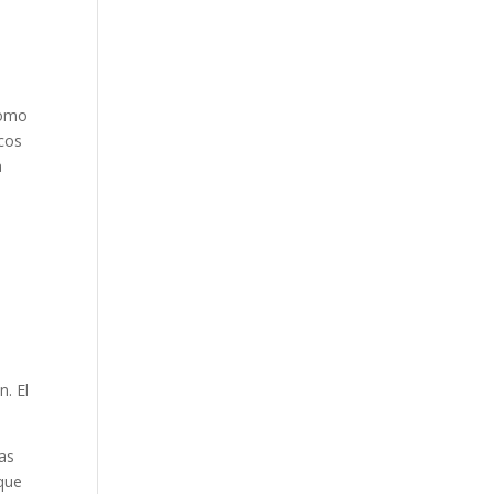
como
icos
a
n. El
ras
 que