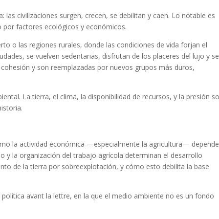
a: las civilizaciones surgen, crecen, se debilitan y caen. Lo notable es
o por factores ecológicos y económicos
.
rto o las regiones rurales, donde las condiciones de vida forjan el
udades, se vuelven sedentarias, disfrutan de los placeres del lujo y s
en cohesión y son reemplazadas por nuevos grupos más duros,
biental
. La tierra, el clima, la disponibilidad de recursos, y la presión s
istoria.
cómo la
actividad económica
—especialmente la agricultura— depende
elo y la organización del trabajo agrícola determinan el desarrollo
to de la tierra
por sobreexplotación, y cómo esto debilita la base
 política
avant
la
lettre
, en la que el medio ambiente no es un fondo