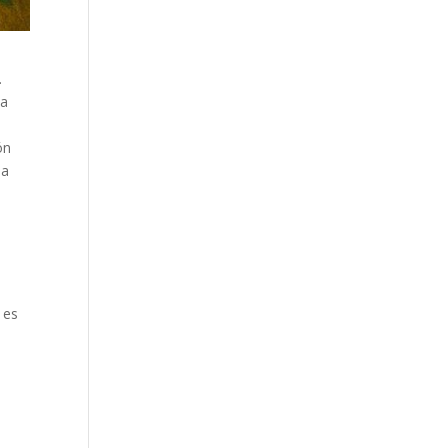
.
la
ón
na
 es