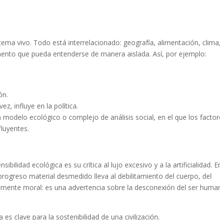
stema vivo
. Todo está interrelacionado: geografía, alimentación, clima
emento que pueda entenderse de manera aislada. Así, por ejemplo:
ón.
ez, influye en la política.
n
modelo ecológico o complejo de análisis social
, en el que los facto
fluyentes.
nsibilidad ecológica es su
crítica al lujo excesivo y a la artificialidad
. E
progreso material desmedido lleva al debilitamiento del cuerpo, del
uramente moral: es una advertencia
sobre la desconexión del ser huma
za es clave para la sostenibilidad de una civilización
.