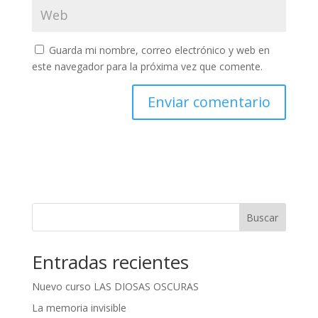
Guarda mi nombre, correo electrónico y web en
este navegador para la próxima vez que comente.
A
l
t
e
r
n
Buscar
a
t
Entradas recientes
i
v
Nuevo curso LAS DIOSAS OSCURAS
e
:
La memoria invisible