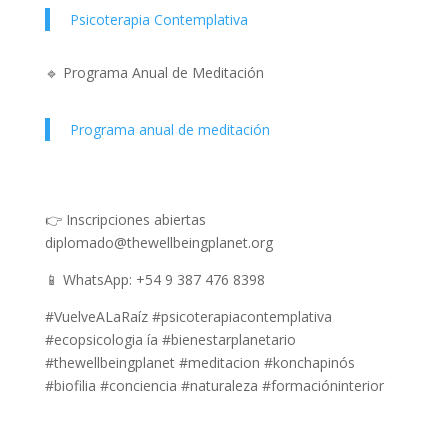
Psicoterapia Contemplativa
🔹 Programa Anual de Meditación
Programa anual de meditación
👉 Inscripciones abiertas
diplomado@thewellbeingplanet.org
📱 WhatsApp: +54 9 387 476 8398
#VuelveALaRaíz #psicoterapiacontemplativa
#ecopsicologia ía #bienestarplanetario
#thewellbeingplanet #meditacion #konchapinós
#biofilia #conciencia #naturaleza #formacióninterior