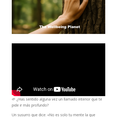
🌱 ¿Has sentido alguna vez un llamado interior que te
pide ir más profundo?
Un susurro que dice: «No es solo tu mente la que