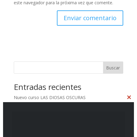
este navegador para la próxima vez que comente.
A
l
t
e
r
n
Buscar
a
t
Entradas recientes
i
v
Nuevo curso LAS DIOSAS OSCURAS
e
Clo
:
La memoria invisible
this
mod
La memoria invisible
Akira Miyawaki: restaurar lo vivo donde ha sido
interrumpido