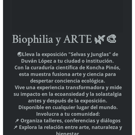
(sin título)
Comentarios recientes
Gustavo Cabrera
en
El pensamiento como rizoma: una
Biophilia y ARTE 🌿🎨
filosofía del entrelazamiento
Alicia
en
💙 3. ACIANA – La Azul del Alma Salvaje
🌏Lleva la exposición "Selvas y Junglas" de
Duván López a tu ciudad o institución.
Con la curaduría científica de Koncha Pinós,
esta muestra fusiona arte y ciencia para
despertar conciencia ecológica.
Vive una experiencia transformadora y mide
THE WELLBEING PLANET
su impacto en la ecoansiedad y la solastalgia
E-mail:
info@elgiro.org
antes y después de la exposición.
Disponible en cualquier lugar del mundo.
Involucra a tu comunidad:
📌 Organiza talleres, conferencias y diálogos
📌 Explora la relación entre arte, naturaleza y
bienestar
HAZTE SOCIO