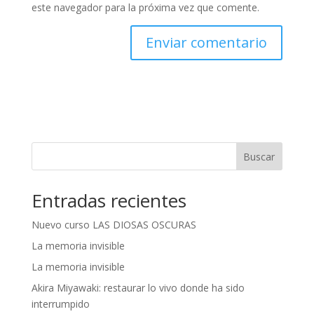
este navegador para la próxima vez que comente.
A
l
t
e
r
n
Buscar
a
t
Entradas recientes
i
v
Nuevo curso LAS DIOSAS OSCURAS
e
:
La memoria invisible
La memoria invisible
Akira Miyawaki: restaurar lo vivo donde ha sido
interrumpido