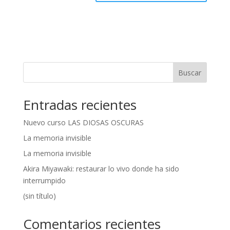
A
l
t
e
r
n
Buscar
a
t
Entradas recientes
i
v
Nuevo curso LAS DIOSAS OSCURAS
e
:
La memoria invisible
La memoria invisible
Akira Miyawaki: restaurar lo vivo donde ha sido
interrumpido
(sin título)
Comentarios recientes