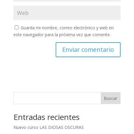
Guarda mi nombre, correo electrónico y web en
este navegador para la próxima vez que comente.
A
l
t
e
r
n
Buscar
a
t
Entradas recientes
i
v
Nuevo curso LAS DIOSAS OSCURAS
e