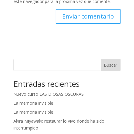
este navegador para la próxima vez que comente.
A
l
t
e
r
n
Buscar
a
t
Entradas recientes
i
v
Nuevo curso LAS DIOSAS OSCURAS
e
:
La memoria invisible
La memoria invisible
Akira Miyawaki: restaurar lo vivo donde ha sido
interrumpido