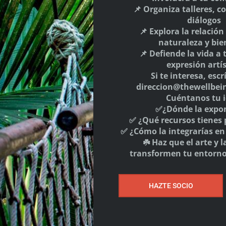
📌 Organiza talleres, c
diálogos
📌 Explora la relación
naturaleza y bie
📌 Defiende la vida a 
expresión artís
Si te interesa, esc
direccion@thewellbein
Cuéntanos tu i
✅¿Dónde la expo
✅ ¿Qué recursos tienes 
✅ ¿Cómo la integrarías e
☘️ Haz que el arte y l
ZTE SOCIO
SÍGUENOS
transformen tu entorno
HAZTE SOCIO