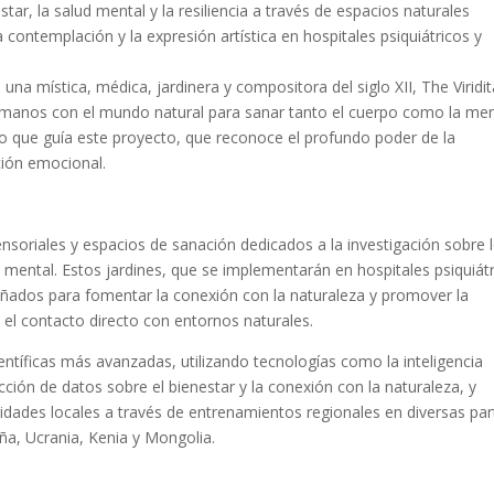
ar, la salud mental y la resiliencia a través de espacios naturales
 contemplación y la expresión artística en hospitales psiquiátricos y
 una mística, médica, jardinera y compositora del siglo XII, The Viridi
umanos con el mundo natural para sanar tanto el cuerpo como la men
cipio que guía este proyecto, que reconoce el profundo poder de la
ción emocional.
sensoriales y espacios de sanación dedicados a la investigación sobre 
d mental. Estos jardines, que se implementarán en hospitales psiquiát
eñados para fomentar la conexión con la naturaleza y promover la
 y el contacto directo con entornos naturales.
entíficas más avanzadas, utilizando tecnologías como la inteligencia
lección de datos sobre el bienestar y la conexión con la naturaleza, y
ades locales a través de entrenamientos regionales en diversas par
a, Ucrania, Kenia y Mongolia.