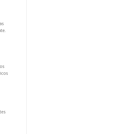
tas
te.
los
ricos
tes