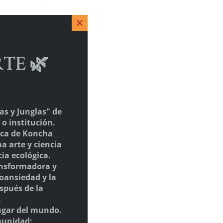
Close
this
module
RTE 🌿
as y Junglas" de
o institución.
fica de Koncha
a arte y ciencia
ia ecológica.
ansformadora y
oansiedad y la
spués de la
.
ugar del mundo.
munidad: