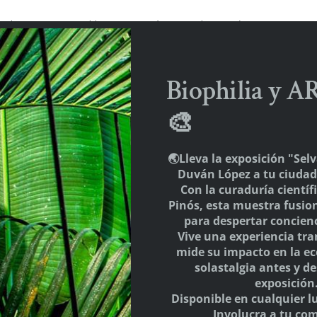
cada.
Los campos obligatorios están marcados con
*
Biophilia y A
🎨
🌏Lleva la exposición "Selv
Duván López a tu ciudad 
Con la curaduría cientí
Pinós, esta muestra fusion
para despertar concienc
Vive una experiencia tr
mide su impacto en la ec
solastalgia antes y de
exposición
Disponible en cualquier l
Involucra a tu co
 en este navegador para la próxima vez que comente.