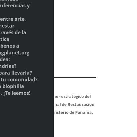
onferencias y
 entre arte,
nestar
través de la
tica
ríbenos a
gplanet.org
dea:
ndrías?
para llevarla?
n tu comunidad?
a biophilia
. ¡Te leemos!
El Giro es partner estratégico del
Programa Nacional de Restauración
Forestal del Ministerio de Panamá.