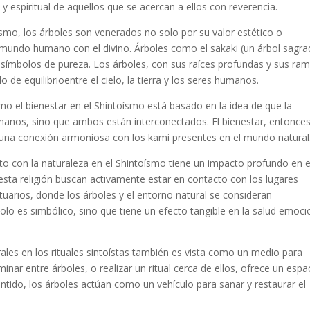
o y espiritual de aquellos que se acercan a ellos con reverencia.
ísmo, los árboles son venerados no solo por su valor estético o
el mundo humano con el
divino
. Árboles como el
sakaki
(un árbol sagra
o símbolos de
pureza
. Los árboles, con sus raíces profundas y sus ra
olo de
equilibrio
entre el cielo, la tierra y los seres humanos.
ómo el
bienestar
en el Shintoísmo está basado en la idea de que la
umanos, sino que ambos están
interconectados
. El bienestar, entonce
n una conexión armoniosa con los
kami
presentes en el mundo natural
to con la naturaleza en el Shintoísmo tiene un impacto profundo en e
esta religión buscan activamente estar en contacto con los lugares
tuarios
, donde los árboles y el entorno natural se consideran
olo es simbólico, sino que tiene un efecto tangible en la
salud emoci
ales en los rituales sintoístas también es vista como un medio para
inar entre árboles, o realizar un ritual cerca de ellos, ofrece un espa
sentido, los árboles actúan como un vehículo para
sanar
y restaurar el