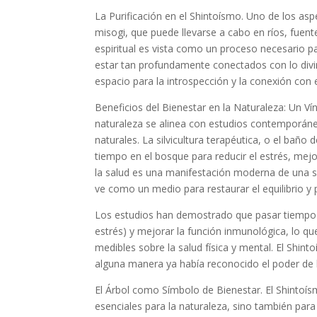
La Purificación en el
Shintoísmo
.
Uno de los asp
misogi
, que puede llevarse a cabo en ríos, fuent
espiritual es vista como un proceso necesario p
estar tan profundamente conectados con lo divin
espacio para la introspección y la conexión con 
Beneficios del Bienestar en la Naturaleza: Un Vín
naturaleza se alinea con estudios contemporán
naturales
. La
silvicultura terapéutica
, o el
baño d
tiempo en el bosque para reducir el estrés, mej
la salud es una manifestación moderna de una sab
ve como un medio para restaurar el
equilibrio
y 
Los estudios han demostrado que pasar tiempo ce
estrés) y mejorar la función inmunológica, lo qu
medibles sobre la salud física y mental. El Shint
alguna manera ya había reconocido el poder de l
El Árbol como Símbolo de Bienestar
.
El Shintoí
esenciales para la
naturaleza
, sino también para