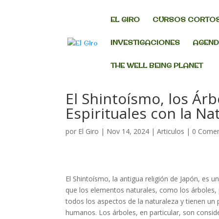
EL GIRO
CURSOS CORTO
INVESTIGACIONES
AGEN
THE WELL BEING PLANET
El Shintoísmo, los Árb
Espirituales con la Na
por
El Giro
|
Nov 14, 2024
|
Articulos
|
0 Comen
El
Shintoísmo
, la antigua religión de Japón, es
que los elementos naturales, como los
árboles
,
todos los aspectos de la naturaleza y tienen un p
humanos. Los
árboles
, en particular, son cons