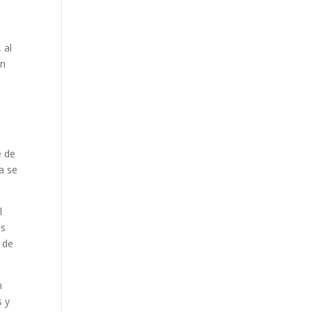
o
 al
un
e de
a se
l
os
, de
.
n
s y