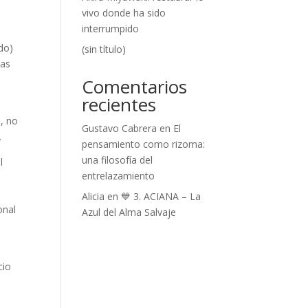
vivo donde ha sido
interrumpido
do)
(sin título)
mas
Comentarios
recientes
s, no
Gustavo Cabrera
en
El
.
pensamiento como rizoma:
una filosofía del
l
entrelazamiento
Alicia
en
💙 3. ACIANA – La
onal
Azul del Alma Salvaje
cio