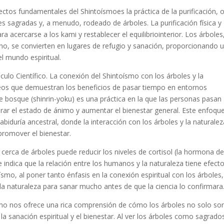
ectos fundamentales del Shintoísmoes la práctica de la
purificación
, 
es sagradas y, a menudo, rodeado de árboles. La purificación física y
ara acercarse a los
kami
y restablecer el
equilibrio
interior. Los árboles,
o, se convierten en lugares de refugio y
sanación
, proporcionando 
el mundo espiritual.
culo Científico
.
La conexión del Shintoísmo con los árboles y la
eos que demuestran los beneficios de pasar tiempo en
entornos
e bosque
(
shinrin-yoku
) es una práctica en la que las personas pasan
orar el estado de ánimo y aumentar el bienestar general. Este enfoqu
iduría ancestral, donde la interacción con los árboles y la naturalez
promover el bienestar.
rca de árboles puede reducir los niveles de cortisol (la hormona de
e indica que la relación entre los humanos y la naturaleza tiene efect
oísmo, al poner tanto énfasis en la conexión espiritual con los árboles
a naturaleza para sanar mucho antes de que la ciencia lo confirmara
smo nos ofrece una rica comprensión de cómo los
árboles
no solo so
 la
sanación espiritual y el bienestar
. Al ver los árboles como sagrado