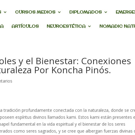
S
CURSOS MEDIOS
DIPLOMADOS
EMERGE
DA
ARTÍCULOS
NEUROESTÉTICA
NOMADIC NAT
oles y el Bienestar: Conexiones
turaleza Por Koncha Pinós.
tarios
 una tradición profundamente conectada con la
naturaleza
, donde se cr
 poseen
espíritus divinos
llamados
kami
. Estos
kami
están presentes 
apel fundamental en la vida espiritual y el bienestar de los seres
iderados como
seres sagrados
, y se cree que albergan
fuerzas divinas