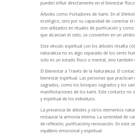
pueden influir directamente en el bienestar físic
Árboles como Portadores de
Kami
.
En el Shinto
ecológico, sino por su capacidad de conectar 
son utilizados en rituales de purificación y com
que alcanzan el cielo, se convierten en un símb
Este vínculo espiritual con los árboles resalta c
naturaleza
no es algo separado de los seres h
solo es un estado físico o mental, sino tambié
El Bienestar a Través de la Naturaleza
.
El contac
bienestar espiritual
. Las personas que practican 
sagrados, como los
bosques sagrados
y los
san
manifestaciones de los
kami
. Este contacto no s
y espiritual
de los individuos.
La presencia de árboles y otros elementos natur
restaurar la
armonía interna
. La serenidad de cam
de
reflexión
,
purificación
y
renovación
. En este 
equilibrio emocional y espiritual.