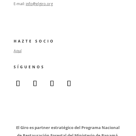
E-mail:
info@elgiro.org
HAZTE SOCIO
Aquí
SÍGUENOS
El Giro es partner estratégico del Programa Nacional
de Restauración Forestal del Ministerio de Panamá.