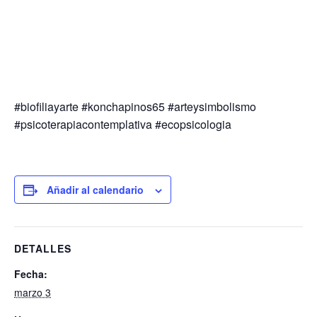
#biofiliayarte #konchapinos65 #arteysimbolismo
#psicoterapiacontemplativa #ecopsicologia
Añadir al calendario
DETALLES
Fecha:
marzo 3