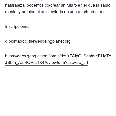
naturaleza, podemos co-crear un futuro en el que la salud
mental y ambiental se convierta en una prioridad global.
Inscripciones:
diplomado@thewellbeingplanet.org
https://docs.google.com/forms/d/e/1FAIpQLScph2eRHeTc
JSLm_AZ-4QMfL1X4A/viewform?usp=pp_url