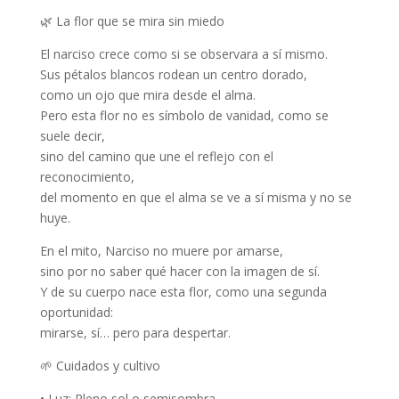
🌿
La flor que se mira sin miedo
El narciso crece como si se observara a sí mismo.
Sus pétalos blancos rodean un centro dorado,
como un ojo que mira desde el alma.
Pero esta flor no es símbolo de vanidad, como se
suele decir,
sino del
camino que une el reflejo con el
reconocimiento
,
del momento en que el alma
se ve a sí misma y no se
huye.
En el mito, Narciso no muere por amarse,
sino por
no saber qué hacer con la imagen de sí
.
Y de su cuerpo nace esta flor, como una segunda
oportunidad:
mirarse, sí… pero para despertar.
🌱
Cuidados y cultivo
•
Luz:
Pleno sol o semisombra.