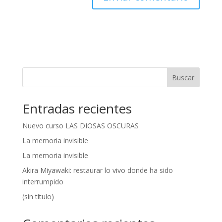
A
l
t
e
r
n
Buscar
a
t
Entradas recientes
i
v
Nuevo curso LAS DIOSAS OSCURAS
e
:
La memoria invisible
La memoria invisible
Akira Miyawaki: restaurar lo vivo donde ha sido
interrumpido
(sin título)