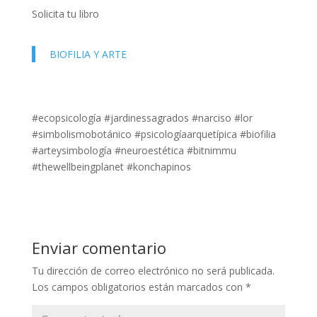
Solicita tu libro
BIOFILIA Y ARTE
#ecopsicología #jardinessagrados #narciso #lor
#simbolismobotánico #psicologíaarquetípica #biofilia
#arteysimbología #neuroestética #bitnimmu
#thewellbeingplanet #konchapinos
Enviar comentario
Tu dirección de correo electrónico no será publicada.
Los campos obligatorios están marcados con
*