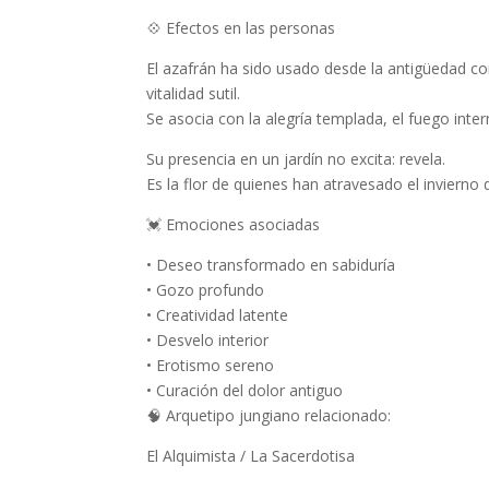
💠
Efectos en las personas
El azafrán ha sido usado desde la antigüedad 
vitalidad sutil.
Se asocia con la
alegría templada
, el fuego inte
Su presencia en un jardín no excita:
revela
.
Es la flor de quienes han atravesado el invierno d
💓
Emociones asociadas
•
Deseo transformado en sabiduría
•
Gozo profundo
•
Creatividad latente
•
Desvelo interior
•
Erotismo sereno
•
Curación del dolor antiguo
🧠
Arquetipo
jungiano
relacionado:
El Alquimista / La Sacerdotisa