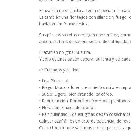
El azafrán no se limita a ser la especia más car
Es también una flor
tejida con silencio y fuego
, 
hablaban en forma de luz.
Sus pétalos violetas emergen con timidez, como 
ardientes, hilos de sangre seca o de sol líquid
El azafrán no grita.
Susurra
.
Y solo quienes saben esperar su lenta y delicada
🌱
Cuidados y cultivo
•
Luz:
Pleno sol.
•
Riego:
Moderado en crecimiento, nulo en repo
•
Suelo:
Ligero, bien drenado, calcáreo.
•
Reproducción:
Por bulbos (cormos), plantados 
•
Floración:
Finales de otoño.
•
Particularidad:
Los estigmas deben cosecharse
Cultivar azafrán es un acto de paciencia, de reve
Como todo lo que
vale más por lo que oculta q