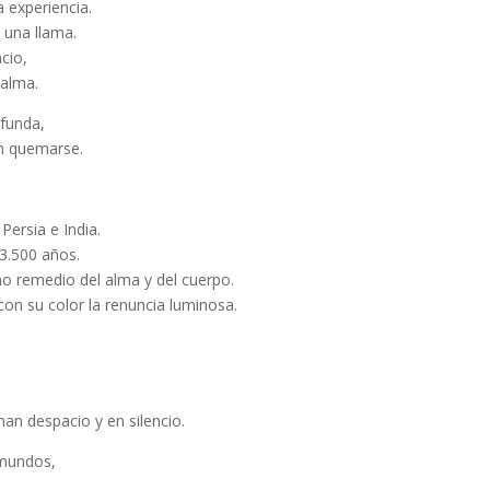
a experiencia
.
 una llama.
cio,
 alma.
ofunda,
in quemarse.
Persia e India.
3.500 años.
o remedio del alma y del cuerpo.
con su color la
renuncia luminosa
.
nan despacio y en silencio.
 mundos,