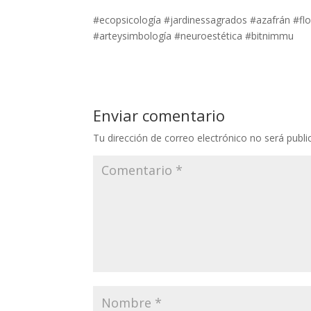
#ecopsicología #jardinessagrados #azafrán #flo
#arteysimbología #neuroestética #bitnimmu
Enviar comentario
Tu dirección de correo electrónico no será publi