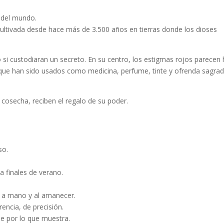
a del mundo.
cultivada desde hace más de 3.500 años en tierras donde los dioses
si custodiaran un secreto. En su centro, los estigmas rojos parecen 
o, que han sido usados como medicina, perfume, tinte y ofrenda sagrad
 cosecha, reciben el regalo de su poder.
so.
a finales de verano.
 a mano y al amanecer.
rencia, de precisión.
ue por lo que muestra
.