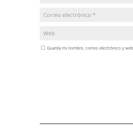
Guarda mi nombre, correo electrónico y web
A
l
t
e
r
n
a
t
i