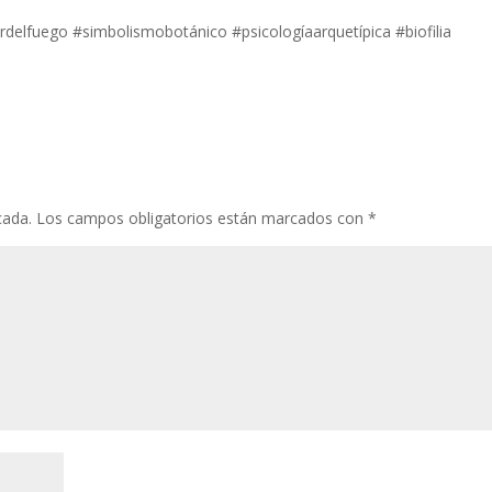
rdelfuego #simbolismobotánico #psicologíaarquetípica #biofilia
cada.
Los campos obligatorios están marcados con
*