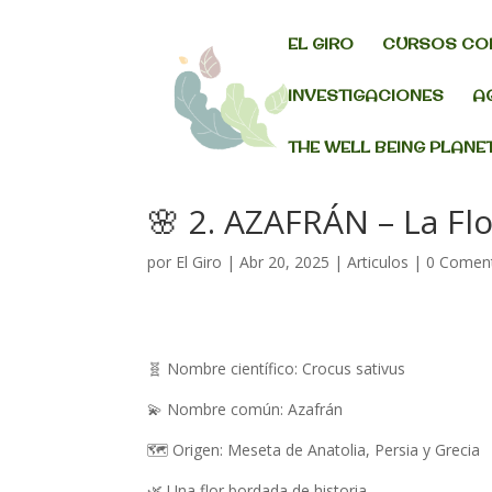
EL GIRO
CURSOS CO
INVESTIGACIONES
A
THE WELL BEING PLANE
🌸 2. AZAFRÁN – La Flo
por
El Giro
|
Abr 20, 2025
|
Articulos
|
0 Coment
🧬
Nombre científico:
Crocus
sativus
💫
Nombre común: Azafrán
🗺️
Origen: Meseta de Anatolia, Persia y Grecia
🌿
Una flor bordada de historia