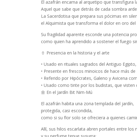
El azafrán encarna al
arquetipo que transfigura l
Aquel que sabe que detrás de cada sombra arde
La Sacerdotisa que prepara sus pócimas en silen
el Alquimista que transforma el dolor en oro del
Su fragilidad aparente esconde una potencia pr
como quien ha aprendido a sostener el fuego s
🏺
Presencia en la historia y el arte
•
Usado en rituales sagrados del Antiguo Egipto, 
•
Presente en frescos minoicos de hace más de 
•
Referido por Hipócrates, Galeno y Avicena com
•
Usado como tinte por los budistas, que visten 
🌼
En el Jardín Bit Nim-
Mú
El azafrán habita una zona templada del jardín,
protegida, casi escondida,
como si su flor solo se ofreciera a quienes cami
Allí, sus
hilos escarlata
abren portales entre los
y su perfume tenue susurra: